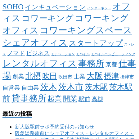
オフ
SOHO
インキュベーション
インターネット
ィス
コワーキング
コワーキング
コワーキングスペース
オフィス
シェアオフィス
スタートアップ
ストレ
ノマド
ビジネス
ス
モチベーション
モバイル
モバイルコンピューティング
レンタルオフィス
事務所
仕事
京都
場
大阪
北摂
吹田
摂津
創業
士業
吹田市
摂津市
茨木
茨木市
茨木駅
茨木駅
自営業
自由業
貸事務所
前
起業
開業
駅前
高槻
最近の投稿
新大阪駅前ラボ予約受付のお知らせ
阪急淡路駅前にシェアオフィス・レンタルオフィス・