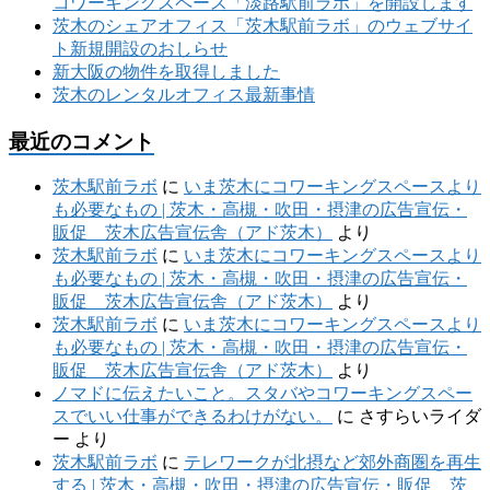
コワーキングスペース「淡路駅前ラボ」を開設します
茨木のシェアオフィス「茨木駅前ラボ」のウェブサイ
ト新規開設のおしらせ
新大阪の物件を取得しました
茨木のレンタルオフィス最新事情
最近のコメント
茨木駅前ラボ
に
いま茨木にコワーキングスペースより
も必要なもの | 茨木・高槻・吹田・摂津の広告宣伝・
販促 茨木広告宣伝舎（アド茨木）
より
茨木駅前ラボ
に
いま茨木にコワーキングスペースより
も必要なもの | 茨木・高槻・吹田・摂津の広告宣伝・
販促 茨木広告宣伝舎（アド茨木）
より
茨木駅前ラボ
に
いま茨木にコワーキングスペースより
も必要なもの | 茨木・高槻・吹田・摂津の広告宣伝・
販促 茨木広告宣伝舎（アド茨木）
より
ノマドに伝えたいこと。スタバやコワーキングスペー
スでいい仕事ができるわけがない。
に
さすらいライダ
ー
より
茨木駅前ラボ
に
テレワークが北摂など郊外商圏を再生
する | 茨木・高槻・吹田・摂津の広告宣伝・販促 茨