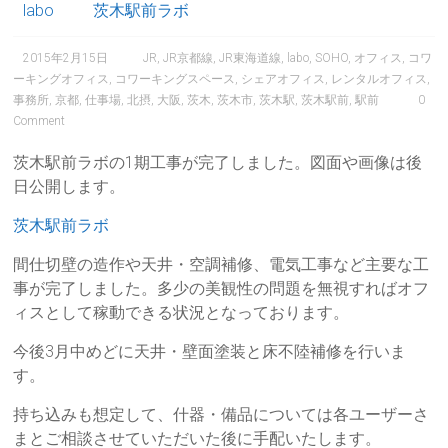
labo
茨木駅前ラボ
2015年2月15日
JR
,
JR京都線
,
JR東海道線
,
labo
,
SOHO
,
オフィス
,
コワ
ーキングオフィス
,
コワーキングスペース
,
シェアオフィス
,
レンタルオフィス
,
事務所
,
京都
,
仕事場
,
北摂
,
大阪
,
茨木
,
茨木市
,
茨木駅
,
茨木駅前
,
駅前
0
Comment
茨木駅前ラボの1期工事が完了しました。図面や画像は後
日公開します。
茨木駅前ラボ
間仕切壁の造作や天井・空調補修、電気工事など主要な工
事が完了しました。多少の美観性の問題を無視すればオフ
ィスとして稼動できる状況となっております。
今後3月中めどに天井・壁面塗装と床不陸補修を行いま
す。
持ち込みも想定して、什器・備品については各ユーザーさ
まとご相談させていただいた後に手配いたします。