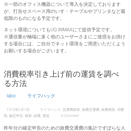
※一部のオフィス機器について導入を決定しております
が、打合せスペース用のいす・テーブルやプリンタなど最
低限のものになる予定です。
ネット環境についてもUQ WiMAXにて提供予定です。
※通信量が極端に多く他のユーザーさまにご迷惑をお掛け
する場合には、ご自分でネット環境をご用意いただくよう
お願いする場合がございます。
消費税率引き上げ前の運賃を調べ
る方法
labo
ライフハック
2015年2月7日
ライフハック
,
交通費精算
,
旅費交通費
,
旅費精算
,
消費
税
,
確定申告
,
精算
,
経費
,
運賃
0 Comment
昨年分の確定申告のための旅費交通費の集計でずぼらな人