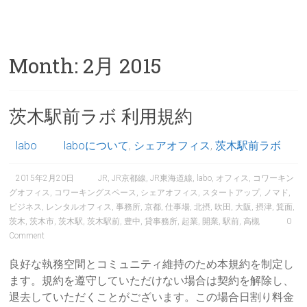
Month:
2月 2015
茨木駅前ラボ 利用規約
labo
laboについて
,
シェアオフィス
,
茨木駅前ラボ
2015年2月20日
JR
,
JR京都線
,
JR東海道線
,
labo
,
オフィス
,
コワーキン
グオフィス
,
コワーキングスペース
,
シェアオフィス
,
スタートアップ
,
ノマド
,
ビジネス
,
レンタルオフィス
,
事務所
,
京都
,
仕事場
,
北摂
,
吹田
,
大阪
,
摂津
,
箕面
,
茨木
,
茨木市
,
茨木駅
,
茨木駅前
,
豊中
,
貸事務所
,
起業
,
開業
,
駅前
,
高槻
0
Comment
良好な執務空間とコミュニティ維持のため本規約を制定し
ます。規約を遵守していただけない場合は契約を解除し、
退去していただくことがございます。この場合日割り料金