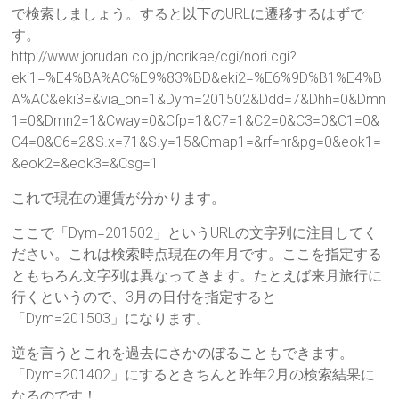
で検索しましょう。すると以下のURLに遷移するはずで
す。
http://www.jorudan.co.jp/norikae/cgi/nori.cgi?
eki1=%E4%BA%AC%E9%83%BD&eki2=%E6%9D%B1%E4%B
A%AC&eki3=&via_on=1&Dym=201502&Ddd=7&Dhh=0&Dmn
1=0&Dmn2=1&Cway=0&Cfp=1&C7=1&C2=0&C3=0&C1=0&
C4=0&C6=2&S.x=71&S.y=15&Cmap1=&rf=nr&pg=0&eok1=
&eok2=&eok3=&Csg=1
これで現在の運賃が分かります。
ここで「Dym=201502」というURLの文字列に注目してく
ださい。これは検索時点現在の年月です。ここを指定する
ともちろん文字列は異なってきます。たとえば来月旅行に
行くというので、3月の日付を指定すると
「Dym=201503」になります。
逆を言うとこれを過去にさかのぼることもできます。
「Dym=201402」にするときちんと昨年2月の検索結果に
なるのです！