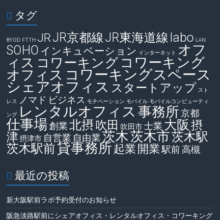
タグ
labo
JR京都線
JR東海道線
JR
BYOD
FTTH
LAN
オフ
SOHO
インキュベーション
インターネット
ィス
コワーキング
コワーキング
コワーキングスペース
オフィス
シェアオフィス
スタートアップ
スト
ノマド
ビジネス
レス
モチベーション
モバイル
モバイルコンピューティ
レンタルオフィス
事務所
京都
ング
仕事場
大阪
北摂
吹田
摂
創業
士業
吹田市
茨木
茨木市
茨木駅
津
自営業
自由業
摂津市
貸事務所
茨木駅前
起業
開業
駅前
高槻
最近の投稿
新大阪駅前ラボ予約受付のお知らせ
阪急淡路駅前にシェアオフィス・レンタルオフィス・コワーキング