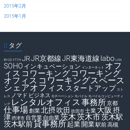
2015年2月
2015年1月
タグ
labo
JR京都線
JR東海道線
JR
BYOD
FTTH
LAN
オフ
SOHO
インキュベーション
インターネット
ィス
コワーキング
コワーキング
コワーキングスペース
オフィス
シェアオフィス
スタートアップ
スト
ノマド
ビジネス
レス
モチベーション
モバイル
モバイルコンピューティ
レンタルオフィス
事務所
京都
ング
仕事場
大阪
北摂
吹田
摂
創業
士業
吹田市
茨木
茨木市
茨木駅
津
自営業
自由業
摂津市
貸事務所
茨木駅前
起業
開業
駅前
高槻