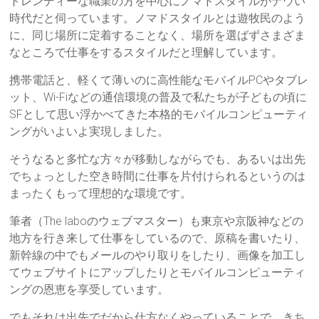
トレンディーな職業の方を中心にノマドスタイルがナウい
時代だと伺っています。ノマドスタイルとは遊牧民のよう
に、同じ場所に定着することなく、場所を選ばずさまざま
なところで仕事をするスタイルだと理解しています。
携帯電話と、軽くて薄いのに高性能なモバイルPCやタブレ
ット、Wi-Fiなどの通信環境の普及で私たちが子どもの頃に
SFとして思い浮かべてきた本格的モバイルコンピューティ
ングがいよいよ実現しました。
そうなると多忙な方々が移動しながらでも、あるいは出先
でちょっとした空き時間に仕事を片付けられるというのは
まったくもって理想的な環境です。
筆者（The laboのウェブマスター）も東京や京阪神などの
地方を行き来して仕事をしているので、原稿を書いたり、
新幹線の中でもメールのやり取りをしたり、画像を加工し
てウェブサイトにアップしたりとモバイルコンピューティ
ングの恩恵を享受しています。
でもそれは出先でだから仕方なくやっていることで、きち