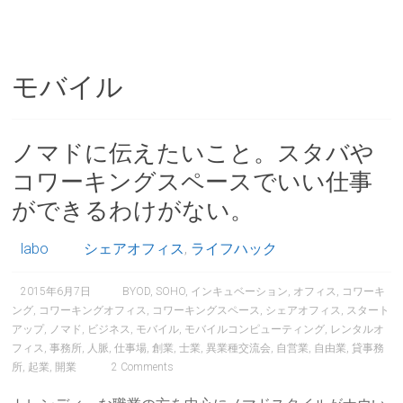
モバイル
ノマドに伝えたいこと。スタバや
コワーキングスペースでいい仕事
ができるわけがない。
labo
シェアオフィス
,
ライフハック
2015年6月7日
BYOD
,
SOHO
,
インキュベーション
,
オフィス
,
コワーキ
ング
,
コワーキングオフィス
,
コワーキングスペース
,
シェアオフィス
,
スタート
アップ
,
ノマド
,
ビジネス
,
モバイル
,
モバイルコンピューティング
,
レンタルオ
フィス
,
事務所
,
人脈
,
仕事場
,
創業
,
士業
,
異業種交流会
,
自営業
,
自由業
,
貸事務
所
,
起業
,
開業
2 Comments