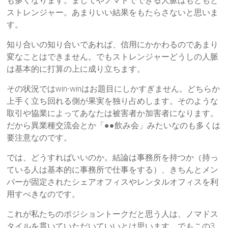
も多くなります。ましてやノマドでできる人脈はもともと
ストレンジャー。あまりいい結果をもたらさないと思いま
す。
知り合いの知り合いであれば、信用にかかわるのであまり
変なことはできません。でもストレンジャーどうしの人脈
は基本的に打算の上に成り立ちます。
その状況ではwin-winはお題目にしかすぎません。どちらか
上手く立ち回れる側が果実を独り占めします。そのような
取引や協業によってあなたは被害者か加害者になります。
だから異業種交流会とか「●●飲み会」みたいなのも多くは
要注意なのです。
では、どうすればいいのか。結論は事務所を持つか（持っ
ている人は基本的に事務所で仕事をする）、きちんとメン
バーが固定されたシェアオフィスやレンタルオフィスを利
用すべきなのです。
これが私たちのポジショントークだと思う人は、ノマドス
タイルを貫いていただいていいとは思います。でもこの3