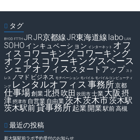
タグ
labo
JR京都線
JR東海道線
JR
BYOD
FTTH
LAN
オフ
SOHO
インキュベーション
インターネット
ィス
コワーキング
コワーキング
コワーキングスペース
オフィス
シェアオフィス
スタートアップ
スト
ノマド
ビジネス
レス
モチベーション
モバイル
モバイルコンピューティ
レンタルオフィス
事務所
京都
ング
仕事場
大阪
北摂
吹田
摂
創業
士業
吹田市
茨木
茨木市
茨木駅
津
自営業
自由業
摂津市
貸事務所
茨木駅前
起業
開業
駅前
高槻
最近の投稿
新大阪駅前ラボ予約受付のお知らせ