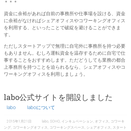
＊＊＊
資金に余裕があれば自前の事務所や仕事場を設ける、資金
に余裕がなければシェアオフィスやコワーキングオフィス
を利用する、といったことで破綻を避けることができま
す。
ただしスタートアップで無理に自宅外に事務所を持つ必要
もありません。むしろ運転資金を温存するために自宅で仕
事することをおすすめします。ただどうしても業務の都合
上事務所を持つことを迫られるなら、シェアオフィスやコ
ワーキングオフィスを利用しましょう。
labo公式サイトを開設しました
labo
laboについて
2015年1月21日
labo
,
SOHO
,
インキュベーション
,
オフィス
,
コワーキ
ング
,
コワーキングオフィス
,
コワーキングスペース
,
シェアオフィス
,
スタート