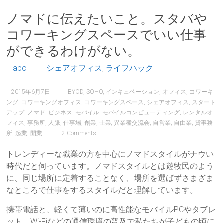
ノマドに伝えたいこと。スタバや
コワーキングスペースでいい仕事
ができるわけがない。
labo
シェアオフィス
,
ライフハック
2015年6月7日
BYOD
,
SOHO
,
インキュベーション
,
オフィス
,
コワーキ
ング
,
コワーキングオフィス
,
コワーキングスペース
,
シェアオフィス
,
スタート
アップ
,
ノマド
,
ビジネス
,
モバイル
,
モバイルコンピューティング
,
レンタルオ
フィス
,
事務所
,
人脈
,
仕事場
,
創業
,
士業
,
異業種交流会
,
自営業
,
自由業
,
貸事務
所
,
起業
,
開業
2 Comments
トレンディーな職業の方を中心にノマドスタイルがナウい
時代だと伺っています。ノマドスタイルとは遊牧民のよう
に、同じ場所に定着することなく、場所を選ばずさまざま
なところで仕事をするスタイルだと理解しています。
携帯電話と、軽くて薄いのに高性能なモバイルPCやタブレ
ット、Wi-Fiなどの通信環境の普及で私たちが子どもの頃に