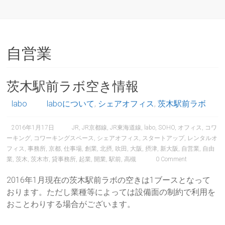
自営業
茨木駅前ラボ空き情報
labo
laboについて
,
シェアオフィス
,
茨木駅前ラボ
2016年1月17日
JR
,
JR京都線
,
JR東海道線
,
labo
,
SOHO
,
オフィス
,
コワ
ーキング
,
コワーキングスペース
,
シェアオフィス
,
スタートアップ
,
レンタルオ
フィス
,
事務所
,
京都
,
仕事場
,
創業
,
北摂
,
吹田
,
大阪
,
摂津
,
新大阪
,
自営業
,
自由
業
,
茨木
,
茨木市
,
貸事務所
,
起業
,
開業
,
駅前
,
高槻
0 Comment
2016年1月現在の茨木駅前ラボの空きは1ブースとなって
おります。ただし業種等によっては設備面の制約で利用を
おことわりする場合がございます。