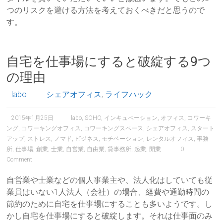
つのリスクを避ける方法を考えておくべきだと思うので
す。
自宅を仕事場にすると破綻する9つ
の理由
labo
シェアオフィス
,
ライフハック
2015年1月25日
labo
,
SOHO
,
インキュベーション
,
オフィス
,
コワーキ
ング
,
コワーキングオフィス
,
コワーキングスペース
,
シェアオフィス
,
スタート
アップ
,
ストレス
,
ノマド
,
ビジネス
,
モチベーション
,
レンタルオフィス
,
事務
所
,
仕事場
,
創業
,
士業
,
自営業
,
自由業
,
貸事務所
,
起業
,
開業
0
Comment
自営業や士業などの個人事業主や、法人化はしていても従
業員はいない1人法人（会社）の場合、経費や通勤時間の
節約のために自宅を仕事場にすることも多いようです。し
かし自宅を仕事場にすると破綻します。それは仕事面のみ