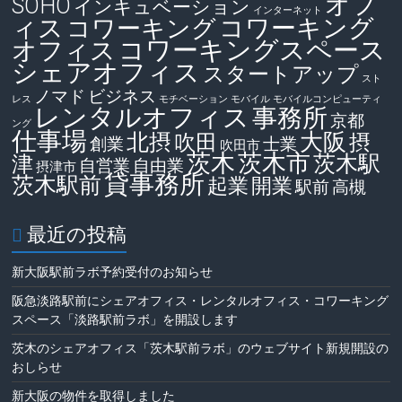
オフ
SOHO
インキュベーション
インターネット
ィス
コワーキング
コワーキング
コワーキングスペース
オフィス
シェアオフィス
スタートアップ
スト
ノマド
ビジネス
レス
モチベーション
モバイル
モバイルコンピューティ
レンタルオフィス
事務所
京都
ング
仕事場
大阪
北摂
吹田
摂
創業
士業
吹田市
茨木
茨木市
茨木駅
津
自営業
自由業
摂津市
貸事務所
茨木駅前
起業
開業
駅前
高槻
最近の投稿
新大阪駅前ラボ予約受付のお知らせ
阪急淡路駅前にシェアオフィス・レンタルオフィス・コワーキング
スペース「淡路駅前ラボ」を開設します
茨木のシェアオフィス「茨木駅前ラボ」のウェブサイト新規開設の
おしらせ
新大阪の物件を取得しました