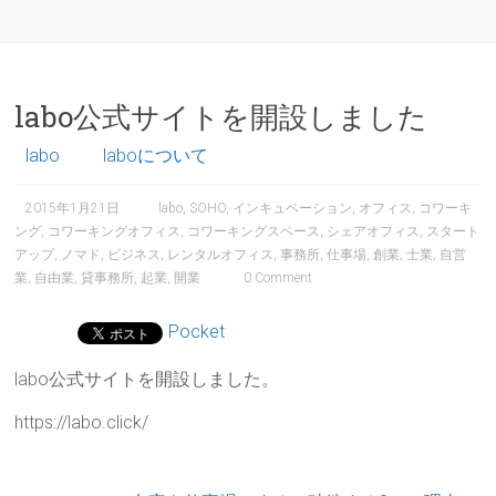
labo公式サイトを開設しました
labo
laboについて
2015年1月21日
labo
,
SOHO
,
インキュベーション
,
オフィス
,
コワーキ
ング
,
コワーキングオフィス
,
コワーキングスペース
,
シェアオフィス
,
スタート
アップ
,
ノマド
,
ビジネス
,
レンタルオフィス
,
事務所
,
仕事場
,
創業
,
士業
,
自営
業
,
自由業
,
貸事務所
,
起業
,
開業
0 Comment
Pocket
labo公式サイトを開設しました。
https://labo.click/