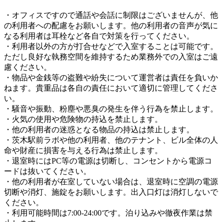
・オフィスですので通話や会話に制限はございませんが、他
の利用者への配慮をお願いします。他の利用者の音声が気に
なる利用者は耳栓など各自で対策を行ってください。
・利用者以外の方が打合せなどで入室することは可能です。
ただし良好な執務空間を維持するため業務外での入室はご遠
慮ください。
・物品や金銭等の盗難や紛失について運営者は責任を負いか
ねます。貴重品は各自の責任において適切に管理してくださ
い。
・騒音や振動、粉塵や悪臭の発生を伴う行為を禁止します。
・火気の使用や危険物の持込を禁止します。
・他の利用者の迷惑となる物品の持込は禁止します。
・茨木駅前ラボや他の利用者、他のテナント、ビル全体の人
命や財産に損害を与える行為は禁止します。
・退室時にはPC等の電源は切断し、コンセントから電源コ
ードは抜いてください。
・他の利用者が在室していない場合は、退室時に空調の電源
切断や消灯、施錠をお願いします。出入口灯は消灯しないで
ください。
・利用可能時間は7:00-24:00です。泊り込みや徹夜作業は禁