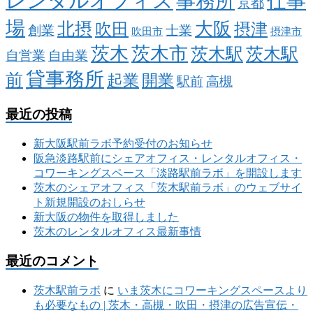
レンタルオフィス
事務所
仕事
京都
場
大阪
北摂
吹田
摂津
創業
士業
吹田市
摂津市
茨木
茨木市
茨木駅
茨木駅
自営業
自由業
貸事務所
前
起業
開業
駅前
高槻
最近の投稿
新大阪駅前ラボ予約受付のお知らせ
阪急淡路駅前にシェアオフィス・レンタルオフィス・
コワーキングスペース「淡路駅前ラボ」を開設します
茨木のシェアオフィス「茨木駅前ラボ」のウェブサイ
ト新規開設のおしらせ
新大阪の物件を取得しました
茨木のレンタルオフィス最新事情
最近のコメント
茨木駅前ラボ
に
いま茨木にコワーキングスペースより
も必要なもの | 茨木・高槻・吹田・摂津の広告宣伝・