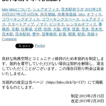
labo
laboについて
,
シェアオフィス
,
茨木駅前ラボ
2015年2月
20日
2017年2月10日
JR
,
JR京都線
,
JR東海道線
,
labo
,
オフィス
,
コワーキングオフィス
,
コワーキングスペース
,
シェアオフィ
ス
,
スタートアップ
,
ノマド
,
ビジネス
,
レンタルオフィス
,
事
務所
,
京都
,
仕事場
,
北摂
,
吹田
,
大阪
,
摂津
,
箕面
,
茨木
,
茨木市
,
茨木駅
,
茨木駅前
,
豊中
,
貸事務所
,
起業
,
開業
,
駅前
,
高槻
0
Comment
Pocket
良好な執務空間とコミュニティ維持のため本規約を制定しま
す。規約を遵守していただけない場合は契約を解除し、退去
していただくことがございます。この場合日割り料金は返金
いたしません。
当規約の改定は当ページ（https://labo.click/?p=137）にて掲載
するものとします。
制定:2015年2月15日
改定:2015年2月20日