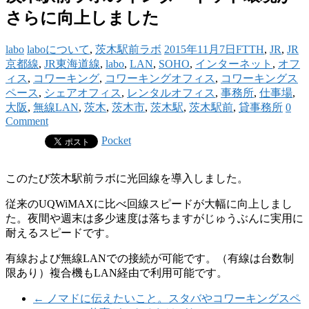
さらに向上しました
labo
laboについて
,
茨木駅前ラボ
2015年11月7日
FTTH
,
JR
,
JR
京都線
,
JR東海道線
,
labo
,
LAN
,
SOHO
,
インターネット
,
オフ
ィス
,
コワーキング
,
コワーキングオフィス
,
コワーキングス
ペース
,
シェアオフィス
,
レンタルオフィス
,
事務所
,
仕事場
,
大阪
,
無線LAN
,
茨木
,
茨木市
,
茨木駅
,
茨木駅前
,
貸事務所
0
Comment
Pocket
このたび茨木駅前ラボに光回線を導入しました。
従来のUQWiMAXに比べ回線スピードが大幅に向上しまし
た。夜間や週末は多少速度は落ちますがじゅうぶんに実用に
耐えるスピードです。
有線および無線LANでの接続が可能です。（有線は台数制
限あり）複合機もLAN経由で利用可能です。
←
ノマドに伝えたいこと。スタバやコワーキングスペ