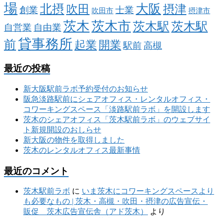
場
大阪
北摂
吹田
摂津
創業
士業
吹田市
摂津市
茨木
茨木市
茨木駅
茨木駅
自営業
自由業
貸事務所
前
起業
開業
駅前
高槻
最近の投稿
新大阪駅前ラボ予約受付のお知らせ
阪急淡路駅前にシェアオフィス・レンタルオフィス・
コワーキングスペース「淡路駅前ラボ」を開設します
茨木のシェアオフィス「茨木駅前ラボ」のウェブサイ
ト新規開設のおしらせ
新大阪の物件を取得しました
茨木のレンタルオフィス最新事情
最近のコメント
茨木駅前ラボ
に
いま茨木にコワーキングスペースより
も必要なもの | 茨木・高槻・吹田・摂津の広告宣伝・
販促 茨木広告宣伝舎（アド茨木）
より